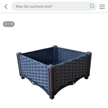
2
/
4