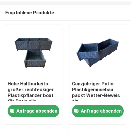
Empfohlene Produkte
Hohe Haltbarkeits-
Ganzjähriger Patio-
großer rechteckiger
Plastikgemüsebau
Startseite
Plastikpflanzer boxt
packt Wetter-Beweis
für Patio alle
ein
Jahreszeiten
Anfrage absenden
Anfrage absenden
Produkte
Über uns